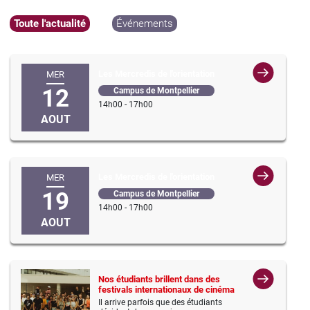
Toute l'actualité
Événements
Les Mercredis de l'orientation
MER
12
Campus de Montpellier
14h00 - 17h00
AOUT
Les Mercredis de l'orientation
MER
19
Campus de Montpellier
14h00 - 17h00
AOUT
Nos étudiants brillent dans des
festivals internationaux de cinéma
Il arrive parfois que des étudiants