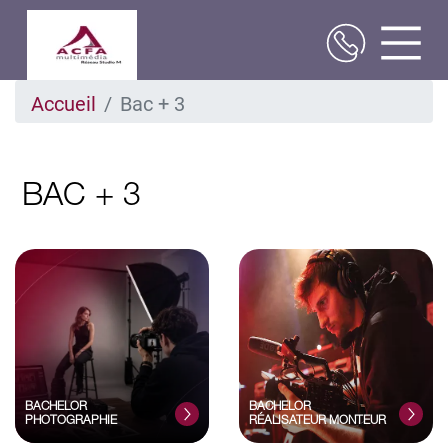
Aller
Accueil
Bac + 3
au
contenu
principal
BAC + 3
BACHELOR
BACHELOR
PHOTOGRAPHIE
RÉALISATEUR MONTEUR