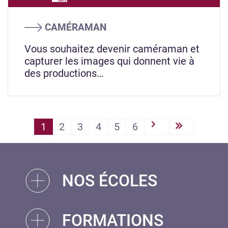
CAMÉRAMAN
Vous souhaitez devenir caméraman et
capturer les images qui donnent vie à
des productions…
PAGINATION
1
2
3
4
5
6
››
Last »
NOS ÉCOLES
FORMATIONS