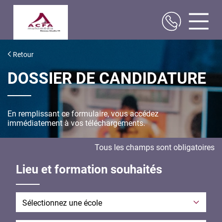
Aller
au
Retour
contenu
principal
DOSSIER DE CANDIDATURE
En remplissant ce formulaire, vous accédez
immédiatement à vos téléchargements.
Tous les champs sont obligatoires
Lieu et formation souhaités
École envisagée