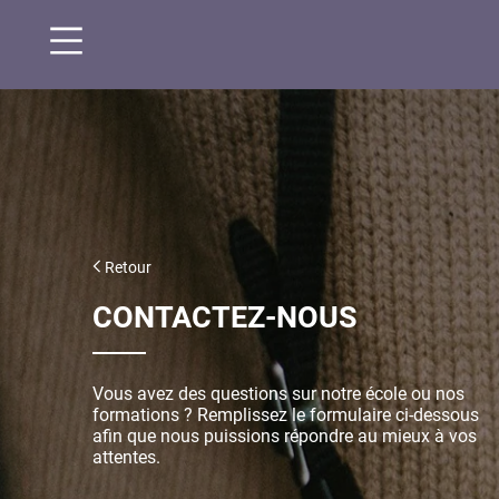
Aller
au
contenu
principal
Retour
CONTACTEZ-NOUS
Vous avez des questions sur notre école ou nos
formations ? Remplissez le formulaire ci-dessous
afin que nous puissions répondre au mieux à vos
attentes.