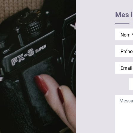
Mes i
Nom
Prénom
Email
T
Télépho
Messag