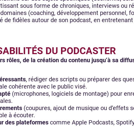
tissant sous forme de chroniques, interviews ou réc
s domaines (coaching, développement personnel, f
e fidèles autour de son podcast, en entretenant u
SABILITÉS DU PODCASTER
s rôles, de la création du contenu jusqu’à sa diffu
téressants
, rédiger des scripts ou préparer des ques
iale cohérente avec le public visé.
dapté
(microphones, logiciels de montage) pour enre
males.
trements
(coupures, ajout de musique ou d’effets so
able à écouter.
ur des plateformes
comme Apple Podcasts, Spotify