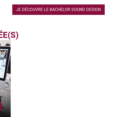
JE DÉCOUVRE LE BACHELOR SOUND DESIGN
ÉE(S)