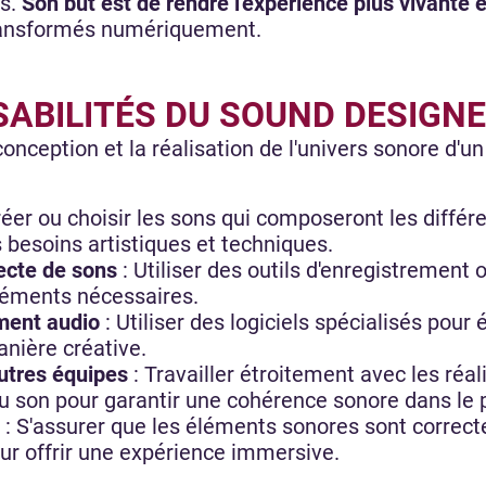
fs.
Son but est de rendre l'expérience plus vivante
 transformés numériquement.
SABILITÉS DU SOUND DESIGN
onception et la réalisation de l'univers sonore d'un
réer ou choisir les sons qui composeront les diffé
 besoins artistiques et techniques.
ecte de sons
: Utiliser des outils d'enregistrement
éléments nécessaires.
ement audio
: Utiliser des logiciels spécialisés pour 
nière créative.
utres équipes
: Travailler étroitement avec les réal
 son pour garantir une cohérence sonore dans le pr
: S'assurer que les éléments sonores sont correc
our offrir une expérience immersive.