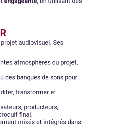
 et engageante
, en utilisant des
ER
 projet audiovisuel. Ses
rentes atmosphères du projet,
 ou des banques de sons pour
éditer, transformer et
isateurs, producteurs,
oduit final.
tement mixés et intégrés dans