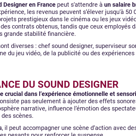
 Designer en France
peut s'attendre à
un salaire 
expérience, les revenus peuvent s’élever jusqu'à 5
projets prestigieux dans le cinéma ou les jeux vidé
n des contrats obtenus, tandis que ceux employés d
 grande stabilité financière.
sont diverses : chef sound designer, superviseur so
ne du jeu vidéo, de la publicité ou des expérience
ANCE DU SOUND DESIGNER
le crucial dans l’expérience émotionnelle et sensor
 consiste pas seulement à ajouter des effets sonor
sphère narrative, influence l’émotion des spectate
 des scènes.
s
, il peut accompagner une scène d’action avec de
ces pesants pour renforcer le suspense.