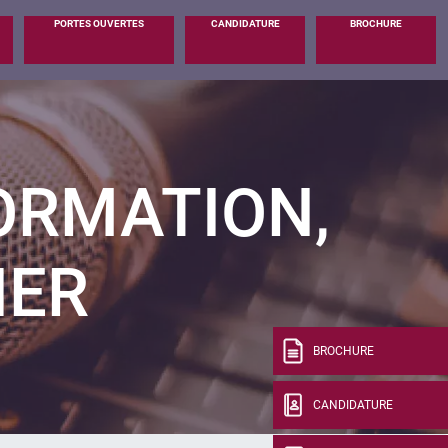
PORTES OUVERTES
CANDIDATURE
BROCHURE
ORMATION,
IER
BROCHURE
CANDIDATURE