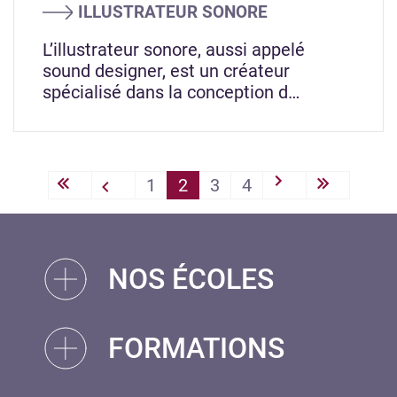
ILLUSTRATEUR SONORE
L’illustrateur sonore, aussi appelé
sound designer, est un créateur
spécialisé dans la conception d…
PAGINATION
1
2
3
4
« First
‹‹
››
Last »
NOS ÉCOLES
FORMATIONS