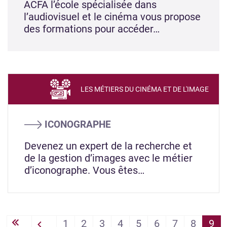
ACFA l’école spécialisée dans
l’audiovisuel et le cinéma vous propose
des formations pour accéder…
LES MÉTIERS DU CINÉMA ET DE L'IMAGE
ICONOGRAPHE
Devenez un expert de la recherche et
de la gestion d’images avec le métier
d’iconographe. Vous êtes…
PAGINATION
1
2
3
4
5
6
7
8
9