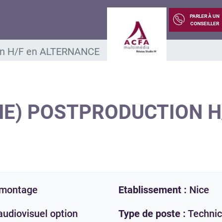
PARLER À UN
CONSEILLER
ion H/F en ALTERNANCE
NE) POSTPRODUCTION H
/montage
Etablissement :
Nice
audiovisuel option
Type de poste :
Technic