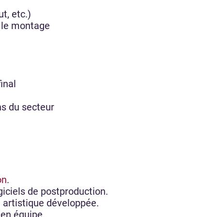
t, etc.)
r le montage
final
ons du secteur
on
.
iciels de postproduction.
é artistique développée.
r en équipe.