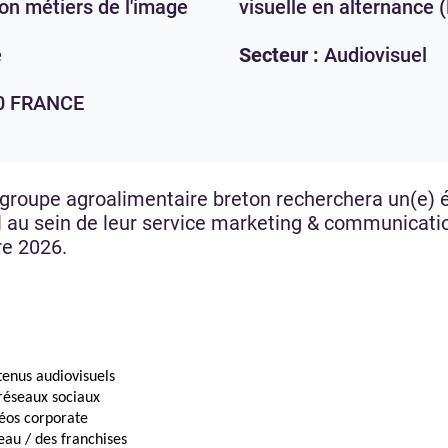
ion métiers de l'image
visuelle en alternance 
e
Secteur :
Audiovisuel
0
FRANCE
 groupe agroalimentaire breton recherchera un(e) é
el au sein de leur service marketing & communicati
re 2026.
tenus audiovisuels
réseaux sociaux
déos corporate
au / des franchises