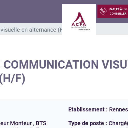
PARLER À UN
CONSEILLER
isuelle en alternance (H/F)
E COMMUNICATION VISU
(H/F)
Etablissement :
Rennes
teur Monteur , BTS
Type de poste :
Chargé(