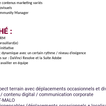
de contenus marketing variés
ovisuels
Community Manager
É :
 BRM
rouillard(e)
initiative
t dynamique avec un certain rythme / niveau d’exigence
s sur : DaVinci Resolve et la Suite Adobe
ravailler en équipe
pect terrain avec déplacements occasionnels et di
 / contenu digital / communication corporate
T-MALO
ispensables (déplacements occasionnels + localis