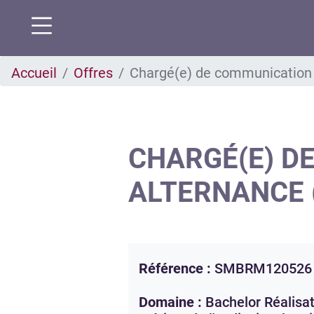
Aller
Accueil
Offres
Chargé(e) de communication v
au
contenu
principal
CHARGÉ(E) D
ALTERNANCE 
Référence :
SMBRM120526
Domaine :
Bachelor Réalisa