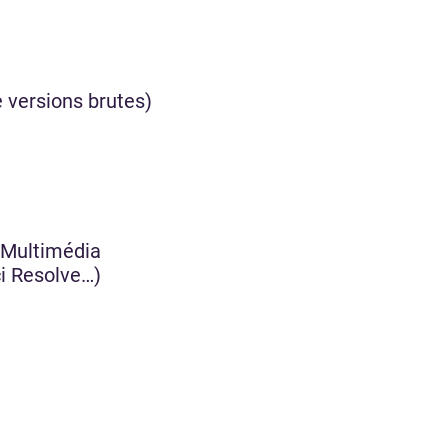
)
 versions brutes)
 Multimédia
ci Resolve…)
e