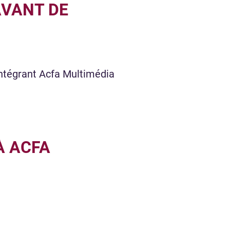
AVANT DE
 intégrant Acfa Multimédia
À ACFA
.