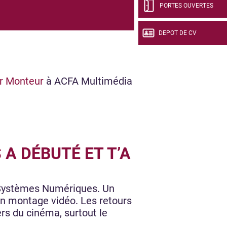
PORTES OUVERTES
DEPOT DE CV
ur Monteur
à ACFA Multimédia
A DÉBUTÉ ET T’A
l Systèmes Numériques. Un
er un montage vidéo. Les retours
ers du cinéma, surtout le