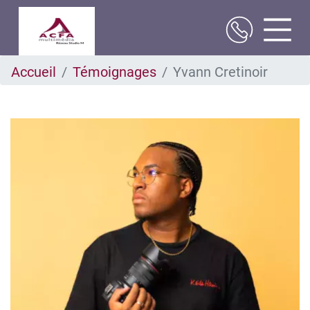
Aller
Accueil
Témoignages
Yvann Cretinoir
au
contenu
principal