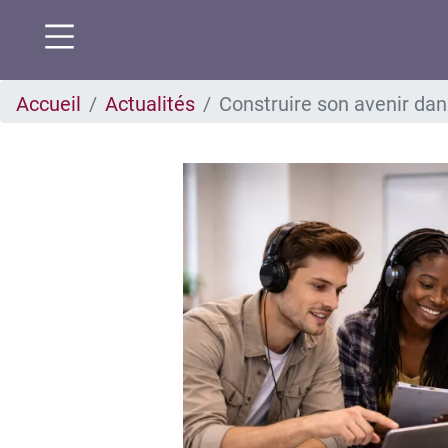
Aller
Accueil
Actualités
Construire son avenir da
au
contenu
principal