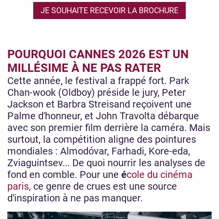
JE SOUHAITE RECEVOIR LA BROCHURE
POURQUOI CANNES 2026 EST UN
MILLÉSIME À NE PAS RATER
Cette année, le festival a frappé fort. Park
Chan-wook (Oldboy) préside le jury, Peter
Jackson et Barbra Streisand reçoivent une
Palme d'honneur, et John Travolta débarque
avec son premier film derrière la caméra. Mais
surtout, la compétition aligne des pointures
mondiales : Almodóvar, Farhadi, Kore-eda,
Zviaguintsev... De quoi nourrir les analyses de
fond en comble. Pour une
é
cole du cinéma
paris
, ce genre de crues est une source
d'inspiration à ne pas manquer.
Image