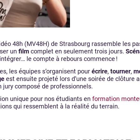
idéo 48h (MV48H) de Strasbourg rassemble les pa
iser un
film
complet en seulement trois jours.
Scén
à intégrer… le compte à rebours commence !
es, les équipes s’organisent pour
écrire
,
tourner
,
m
ge
est ensuite projeté lors d’une soirée de clôture
un jury composé de professionnels.
ion unique pour nos étudiants en
formation monte
ns qui ressemblent à la réalité du terrain.