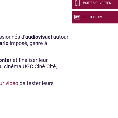
PORTES OUVERTES
DEPOT DE CV
ssionnés d’
audiovisuel
autour
ario
imposé, genre à
onter
et finaliser leur
 au cinéma UGC Ciné Cité,
ur video
de tester leurs