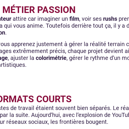
N MÉTIER PASSION
teur
attire car imaginer un
film
, voir ses
rushs
pren
la qui vous anime. Toutefois derrière tout ça, il y 
on
.
 vous apprenez justement à gérer la réalité terrain c
lages extrêmement précis, chaque projet devient ai
age
, ajuster la
colorimétrie
, gérer le rythme d’un 
rtistiques.
FORMATS COURTS
stes de travail étaient souvent bien séparés. Le ré
par la suite. Aujourd’hui, avec l’explosion de YouT
r réseaux sociaux, les frontières bougent.