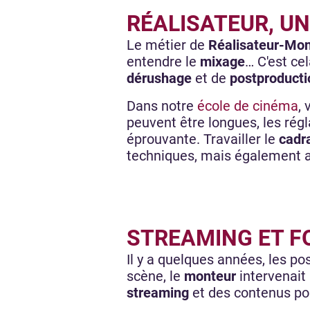
RÉALISATEUR, U
Le métier de
Réalisateur-Mon
entendre le
mixage
… C'est ce
dérushage
et de
postproducti
Dans notre
école de cinéma
,
peuvent être longues, les rég
éprouvante. Travailler le
cadr
techniques, mais également a
STREAMING ET 
Il y a quelques années, les po
scène, le
monteur
intervenait 
streaming
et des contenus pou