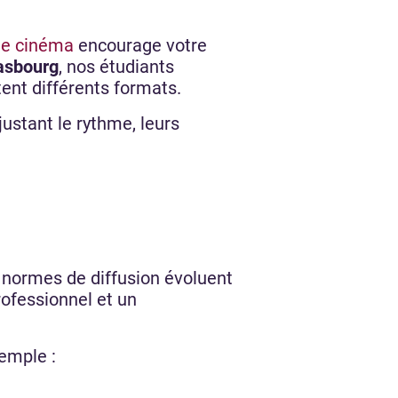
de cinéma
encourage votre
asbourg
, nos étudiants
tent différents formats.
justant le rythme, leurs
t normes de diffusion évoluent
rofessionnel et un
xemple :