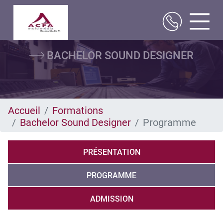
Aller
BACHELOR SOUND DESIGNER
au
contenu
principal
Accueil
Formations
Bachelor Sound Designer
Programme
PRÉSENTATION
PROGRAMME
ADMISSION