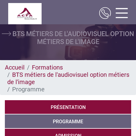
Aller
BTS MÉTIERS DE L'AUDIOVISUEL OPTION
au
contenu
MÉTIERS DE L'IMAGE
principal
Accueil
Formations
BTS métiers de l'audiovisuel option métiers
de l'image
Programme
PRÉSENTATION
PROGRAMME
ADMISSION