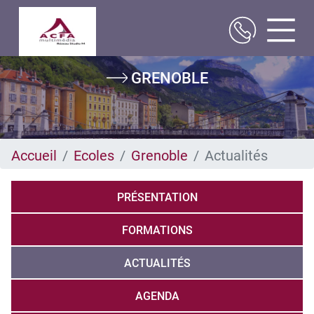
Aller
GRENOBLE
au
contenu
principal
Accueil
Ecoles
Grenoble
Actualités
PRÉSENTATION
FORMATIONS
ACTUALITÉS
AGENDA