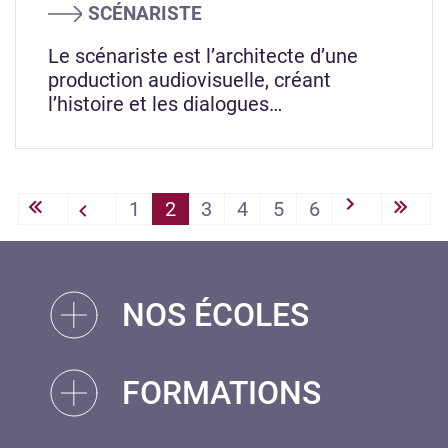
SCÉNARISTE
Le scénariste est l’architecte d’une
production audiovisuelle, créant
l’histoire et les dialogues…
PAGINATION
1
2
3
4
5
6
« First
‹‹
››
Last
NOS ÉCOLES
FORMATIONS