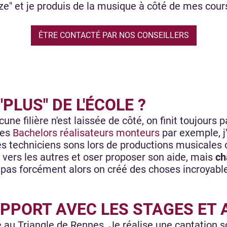
e" et je produis de la musique à côté de mes cour
ÊTRE CONTACTÉ PAR NOS CONSEILLERS
PLUS" DE L'ÉCOLE ?
ucune filière n'est laissée de côté, on finit toujours 
des
Bachelors réalisateurs monteurs
par exemple, j'
es techniciens sons lors de productions musicales o
 vers les autres et oser proposer son aide, mais
ch
t pas forcément alors on créé des choses incroyab
APPORT AVEC LES STAGES ET 
e
au Triangle de Rennes. Je réalise une captation s