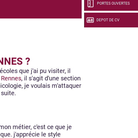
PORTES OUVERTES
DEPOT DE CV
NNES ?
oles que j'ai pu visiter, il
 Rennes
, il s'agit d'une section
icologie, je voulais m'attaquer
suite.
mon métier, c'est ce que je
ue. j'apprécie le style