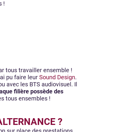
s !
par tous travailler ensemble !
ai pu faire leur
Sound Design
.
u avec les BTS audiovisuel. Il
aque filière possède des
les tous ensembles !
ALTERNANCE ?
on sur place des prestations