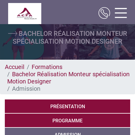
Aller
BACHELOR RÉALISATION MONTEUR
au
contenu
SPÉCIALISATION MOTION DESIGNER
principal
Accueil
Formations
Bachelor Réalisation Monteur spécialisation
Motion Designer
Admission
PRÉSENTATION
PROGRAMME
ADMISSION