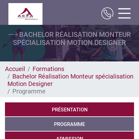
Aller
BACHELOR RÉALISATION MONTEUR
au
contenu
SPÉCIALISATION MOTION DESIGNER
principal
Accueil
Formations
Bachelor Réalisation Monteur spécialisation
Motion Designer
Programme
PRÉSENTATION
PROGRAMME
ADMISSION