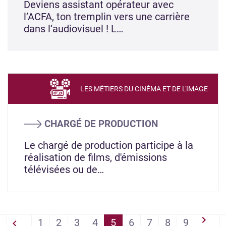
Deviens assistant opérateur avec
l’ACFA, ton tremplin vers une carrière
dans l’audiovisuel ! L…
LES MÉTIERS DU CINÉMA ET DE L'IMAGE
CHARGÉ DE PRODUCTION
Le chargé de production participe à la
réalisation de films, d'émissions
télévisées ou de…
PAGINATION
1
2
3
4
5
6
7
8
9