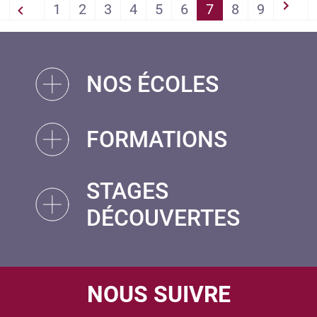
PAGINATION
1
2
3
4
5
6
7
8
9
 First
‹‹
››
NOS ÉCOLES
FORMATIONS
STAGES
DÉCOUVERTES
NOUS SUIVRE